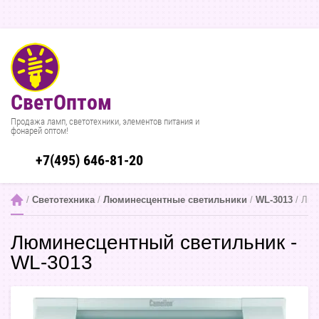
СветОптом
Продажа ламп, светотехники, элементов питания и
фонарей оптом!
+7(495) 646-81-20
 / 
Светотехника
 / 
Люминесцентные светильники
 / 
WL-3013
 / Лю
Люминесцентный светильник -
WL-3013