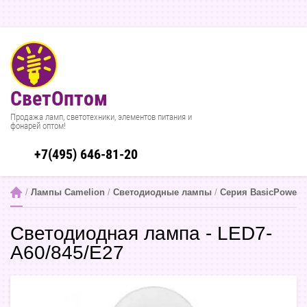
СветОптом
Продажа ламп, светотехники, элементов питания и
фонарей оптом!
+7(495) 646-81-20
 / 
Лампы Camelion
 / 
Светодиодные лампы
 / 
Серия BasicPower
 
Светодиодная лампа - LED7-
A60/845/E27