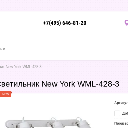
+7(495) 646-81-20
ия и
ник New York WML-428-3
ветильник New York WML-428-3
NEW
Артикул
Доб
Произв